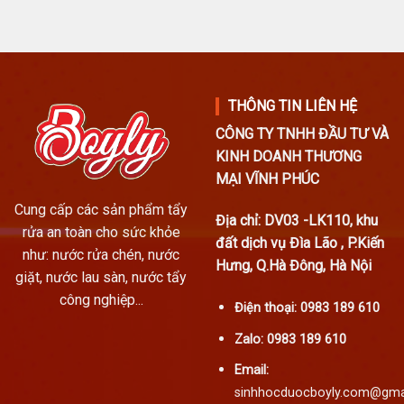
THÔNG TIN LIÊN HỆ
CÔNG TY TNHH ĐẦU TƯ VÀ
KINH DOANH THƯƠNG
MẠI VĨNH PHÚC
Cung cấp các sản phẩm tẩy
Địa chỉ: DV03 -LK110, khu
rửa an toàn cho sức khỏe
đất dịch vụ Đìa Lão , P.Kiến
như: nước rửa chén, nước
Hưng, Q.Hà Đông, Hà Nội
giặt, nước lau sàn, nước tẩy
công nghiệp...
Điện thoại:
0983 189 610
Zalo:
0983 189 610
Email:
sinhhocduocboyly.com@gma