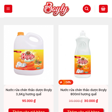
Skip
to
content
-14%
Nước rửa chén thảo dược Boyly
Nước rửa chén thảo dược Boyly
3,6Kg hương quế
800ml hương quế
Giá
Giá
95.000
₫
35.000
₫
30.000
₫
gốc
hiện
là:
tại
35.000 ₫.
là: