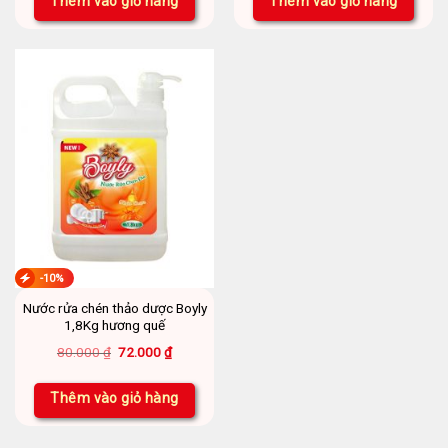
Thêm vào giỏ hàng
Thêm vào giỏ hàng
30.000 ₫.
-10%
Nước rửa chén thảo dược Boyly
1,8Kg hương quế
Giá
Giá
80.000
₫
72.000
₫
gốc
hiện
là:
tại
80.000 ₫.
là:
Thêm vào giỏ hàng
72.000 ₫.