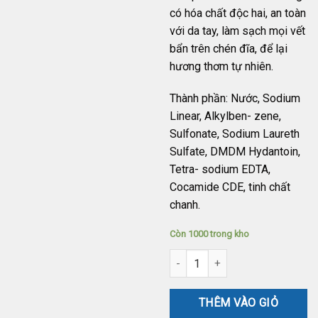
có hóa chất độc hai, an toàn
với da tay, làm sạch mọi vết
bẩn trên chén đĩa, để lại
hương thơm tự nhiên.
Thành phần: Nước, Sodium
Linear, Alkylben- zene,
Sulfonate, Sodium Laureth
Sulfate, DMDM Hydantoin,
Tetra- sodium EDTA,
Cocamide CDE, tinh chất
chanh.
Còn 1000 trong kho
Nước rửa chén thảo dược Boyly
THÊM VÀO GIỎ