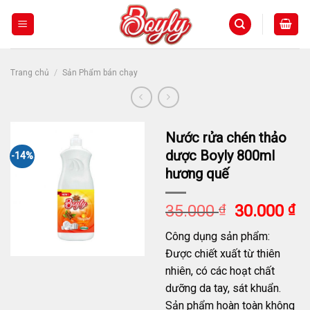
Skip
to
content
/
Trang chủ
Sản Phẩm bán chạy
Nước rửa chén thảo
dược Boyly 800ml
-14%
hương quế
Giá
G
35.000
₫
30.000
₫
gốc
h
Công dụng sản phẩm:
là:
tạ
Được chiết xuất từ thiên
35.000 ₫.
là
nhiên, có các hoạt chất
30
dưỡng da tay, sát khuẩn.
Sản phẩm hoàn toàn không