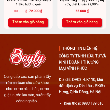
Nước rửa chén thảo dược Boyly
Tẩy đa năng Boyly ( 500ml ) tẩy
1,8Kg hương quế
rửa, diệt khuẩn 99,99%
Giá
Giá
80.000
₫
72.000
₫
65.000
₫
gốc
hiện
là:
tại
80.000 ₫.
là:
Thêm vào giỏ hàng
Thêm vào giỏ hàng
72.000 ₫.
THÔNG TIN LIÊN HỆ
CÔNG TY TNHH ĐẦU TƯ VÀ
KINH DOANH THƯƠNG
MẠI VĨNH PHÚC
Cung cấp các sản phẩm tẩy
Địa chỉ: DV03 -LK110, khu
rửa an toàn cho sức khỏe
đất dịch vụ Đìa Lão , P.Kiến
như: nước rửa chén, nước
Hưng, Q.Hà Đông, Hà Nội
giặt, nước lau sàn, nước tẩy
công nghiệp...
Điện thoại:
0983 189 610