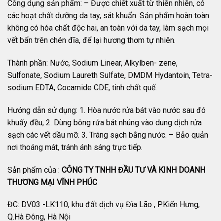
Công dụng sản phẩm: – Được chiết xuất từ thiên nhiên, có
các hoạt chất dưỡng da tay, sát khuẩn. Sản phẩm hoàn toàn
không có hóa chất độc hai, an toàn với da tay, làm sạch mọi
vết bẩn trên chén đĩa, để lại hương thơm tự nhiên.
Thành phần: Nước, Sodium Linear, Alkylben- zene,
Sulfonate, Sodium Laureth Sulfate, DMDM Hydantoin, Tetra-
sodium EDTA, Cocamide CDE, tinh chất quế.
Hướng dẫn sử dụng: 1. Hòa nước rửa bát vào nước sau đó
khuấy đều, 2. Dùng bông rửa bát nhúng vào dung dịch rửa
sạch các vết dầu mỡ. 3. Tráng sạch bằng nước. – Bảo quản
nơi thoáng mát, tránh ánh sáng trực tiếp.
Sản phẩm của :
CÔNG TY TNHH ĐẦU TƯ VÀ KINH DOANH
THƯƠNG MẠI VĨNH PHÚC
ĐC: DV03 -LK110, khu đất dịch vụ Đìa Lão , P.Kiến Hưng,
Q.Hà Đông, Hà Nội