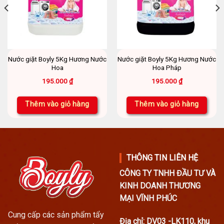
Nước giặt Boyly 5Kg Hương Nước
Nước giặt Boyly 5Kg Hương Nước
Hoa
Hoa Pháp
195.000
₫
195.000
₫
Thêm vào giỏ hàng
Thêm vào giỏ hàng
THÔNG TIN LIÊN HỆ
CÔNG TY TNHH ĐẦU TƯ VÀ
KINH DOANH THƯƠNG
MẠI VĨNH PHÚC
Cung cấp các sản phẩm tẩy
Địa chỉ: DV03 -LK110, khu