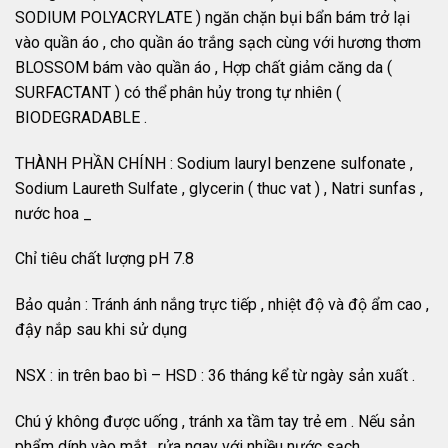
SODIUM POLYACRYLATE ) ngăn chặn bụi bẩn bám trở lại
vào quần áo , cho quần áo trắng sạch cùng với hương thơm
BLOSSOM bám vào quần áo , Hợp chất giảm căng da (
SURFACTANT ) có thể phân hủy trong tự nhiên (
BIODEGRADABLE .
THÀNH PHẦN CHÍNH : Sodium lauryl benzene sulfonate ,
Sodium Laureth Sulfate , glycerin ( thuc vat ) , Natri sunfas ,
nước hoa _
Chỉ tiêu chất lượng pH 7.8
Bảo quản : Tránh ánh nắng trực tiếp , nhiệt độ và độ ẩm cao ,
đậy nắp sau khi sử dụng
NSX : in trên bao bì – HSD : 36 tháng kể từ ngày sản xuất .
Chú ý không được uống , tránh xa tầm tay trẻ em . Nếu sản
phẩm dính vào mắt , rửa ngay với nhiều nước sạch .