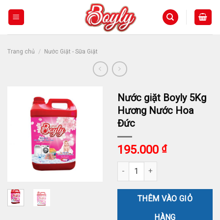
Skip
to
content
/
Trang chủ
Nước Giặt - Sữa Giặt
Nước giặt Boyly 5Kg
Hương Nước Hoa
Đức
195.000
₫
Nước giặt Boyly 5Kg Hương Nướ
THÊM VÀO GIỎ
HÀNG