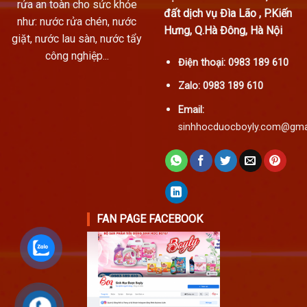
rửa an toàn cho sức khỏe
đất dịch vụ Đìa Lão , P.Kiến
như: nước rửa chén, nước
Hưng, Q.Hà Đông, Hà Nội
giặt, nước lau sàn, nước tẩy
công nghiệp...
Điện thoại:
0983 189 610
Zalo:
0983 189 610
Email:
sinhhocduocboyly.com@gma
FAN PAGE FACEBOOK